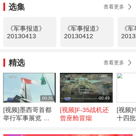
选集
查看更多
《军事报道》
《军事报道》
《军
20130413
20130412
2013
精选
查看更多
00:35
00:49
[视频]墨西哥首都
[视频]F-35战机还
[视频
举行军事展览 庆
曾座舱冒烟
十四批
祝建军百年
展反海