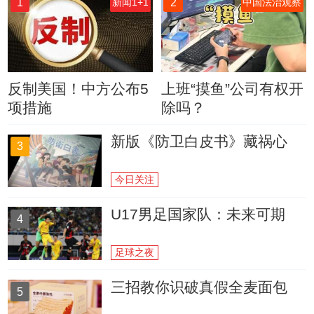
1
2
新闻1+1
中国法治观察
反制美国！中方公布5
上班“摸鱼”公司有权开
项措施
除吗？
新版《防卫白皮书》藏祸心
3
今日关注
U17男足国家队：未来可期
4
足球之夜
三招教你识破真假全麦面包
5