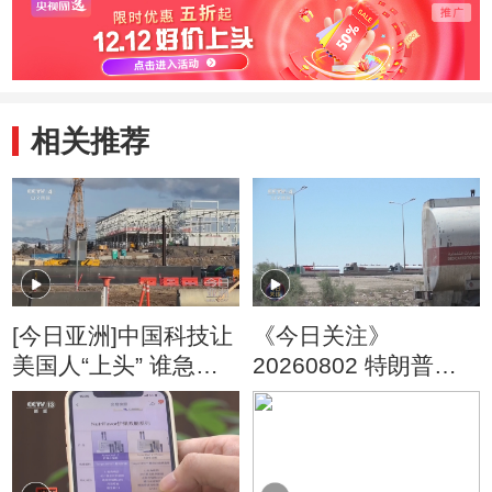
相关推荐
[今日亚洲]中国科技让
《今日关注》
美国人“上头” 谁急
20260802 特朗普叫
了？
停“最大规模”打击 伊
朗称摧毁美军F-35战
机