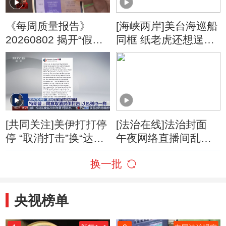
《每周质量报告》
[海峡两岸]美台海巡船
20260802 揭开“假洋
同框 纸老虎还想逞
牌”的真面目
威？
[共同关注]美伊打打停
[法治在线]法治封面
停 “取消打击”换“达成
午夜网络直播间乱象
协议”？特朗普：同意
调查
换一批
取消对伊打击 以色列
也一样
央视榜单