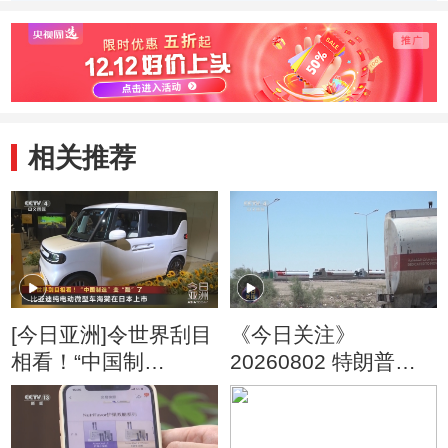
武直·10：“猎鹰突
击”行动（中）
相关推荐
[今日亚洲]令世界刮目
《今日关注》
相看！“中国制
20260802 特朗普叫
造”变“酷”了
停“最大规模”打击 伊
朗称摧毁美军F-35战
机