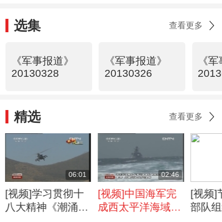
选集
查看更多
《军事报道》
《军事报道》
《军
20130328
20130326
2013
精选
查看更多
06:01
02:46
[视频]学习贯彻十
[视频]中国海军完
[视频
八大精神《潮涌军
成西太平洋海域高
部队组
营》·新春走基层
强度训练返航
下的应