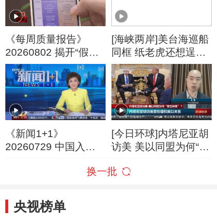
《每周质量报告》
[海峡两岸]美台海巡船
20260802 揭开“假洋
同框 纸老虎还想逞
牌”的真面目
威？
《新闻1+1》
[今日环球]内塔尼亚胡
20260729 中国入境
访美 美以同盟为何“貌
游，为何爆发式增
合神离”？
换一批
长？
央视榜单