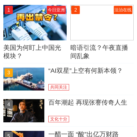
1
2
今日亚洲
法治在线
美国为何盯上中国光
暗语引流？午夜直播
模块？
间乱象
“AI双星”上空有何新本领？
3
共同关注
百年潮起 再现张謇传奇人生
4
文化十分
一醋一面 “酸”出亿万财路
5